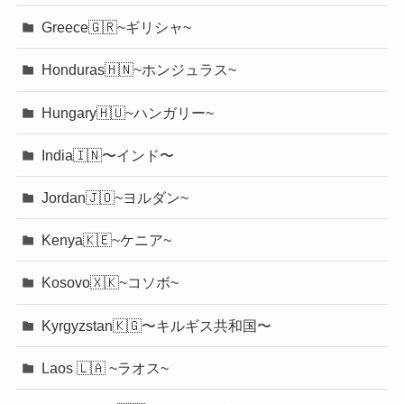
Greece🇬🇷~ギリシャ~
Honduras🇭🇳~ホンジュラス~
Hungary🇭🇺~ハンガリー~
India🇮🇳〜インド〜
Jordan🇯🇴~ヨルダン~
Kenya🇰🇪~ケニア~
Kosovo🇽🇰~コソボ~
Kyrgyzstan🇰🇬〜キルギス共和国〜
Laos 🇱🇦 ~ラオス~