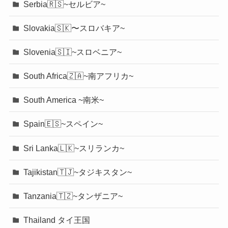
Serbia🇷🇸~セルビア~
Slovakia🇸🇰〜スロバキア~
Slovenia🇸🇮~スロベニア~
South Africa🇿🇦~南アフリカ~
South America ~南米~
Spain🇪🇸~スペイン~
Sri Lanka🇱🇰~スリランカ~
Tajikistan🇹🇯~タジキスタン~
Tanzania🇹🇿~タンザニア~
Thailand タイ王国