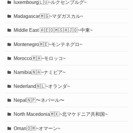
luxembourg🇱🇺~ルクセンブルグ~
Madagascar🇲🇬~マダガスカル~
Middle East 🇦🇪🇴🇲🇸🇦🇯🇴~中東~
Montenegro🇲🇪~モンテネグロ~
Morocco🇲🇦~モロッコ~
Namibia🇳🇦~ナミビア~
Nederland🇳🇱~オランダ~
Nepal🇳🇵〜ネパール〜
North Macedonia🇲🇰~北マケドニア共和国~
Oman🇴🇲~オマーン~