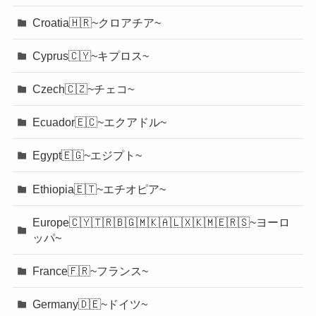
Croatia🇭🇷~クロアチア~
Cyprus🇨🇾~キプロス~
Czech🇨🇿~チェコ~
Ecuador🇪🇨~エクアドル~
Egypt🇪🇬~エジプト~
Ethiopia🇪🇹~エチオピア~
Europe🇨🇾🇹🇷🇧🇬🇲🇰🇦🇱🇽🇰🇲🇪🇷🇸~ヨーロ
ッパ~
France🇫🇷~フランス~
Germany🇩🇪~ドイツ~