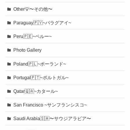
Other💡〜その他〜
Paraguay🇵🇾~パラグアイ~
Peru🇵🇪~ペルー~
Photo Gallery
Poland🇵🇱~ポーランド~
Portugal🇵🇹~ポルトガル~
Qatar🇶🇦~カタール~
San Francisco ~サンフランシスコ~
Saudi Arabia🇸🇦〜サウジアラビア〜