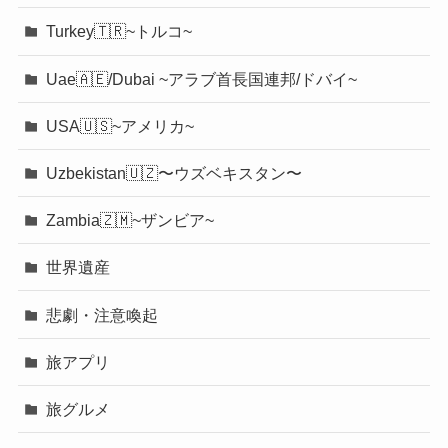
Turkey🇹🇷~トルコ~
Uae🇦🇪/Dubai ~アラブ首長国連邦/ドバイ~
USA🇺🇸~アメリカ~
Uzbekistan🇺🇿〜ウズベキスタン〜
Zambia🇿🇲~ザンビア~
世界遺産
悲劇・注意喚起
旅アプリ
旅グルメ