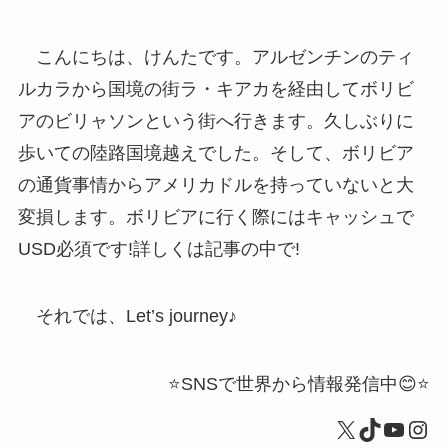
こんにちは、けんたです。アルゼンチンのティ
ルカラから国境の街ラ・キアカを経由してボリビ
アのビリャソンという街へ行きます。久しぶりに
歩いての陸路国境越えでした。そして、ボリビア
の通貨事情からアメリカドルを持っていないと大
変損します。ボリビアに行く際にはキャッシュで
USD必須です!詳しくは記事の中で!
それでは、Let’s journey♪
⭐️SNSで世界から情報発信中😊⭐️
X
TikTok
YouTu
Ins