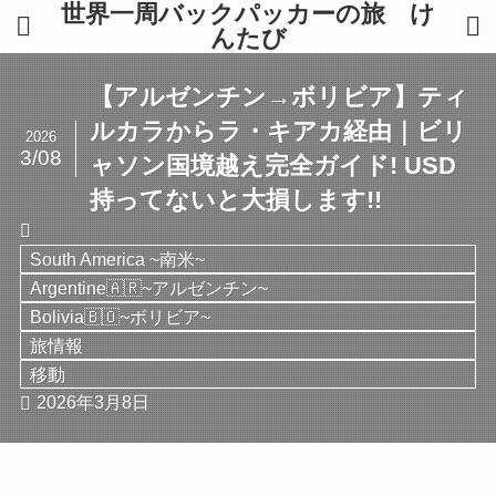
世界一周バックパッカーの旅 け
んたび
【アルゼンチン→ボリビア】ティ
ルカラからラ・キアカ経由｜ビリ
2026
3/08
ャソン国境越え完全ガイド! USD
持ってないと大損します!!
South America ~南米~
Argentine🇦🇷~アルゼンチン~
Bolivia🇧🇴~ボリビア~
旅情報
移動
2026年3月8日