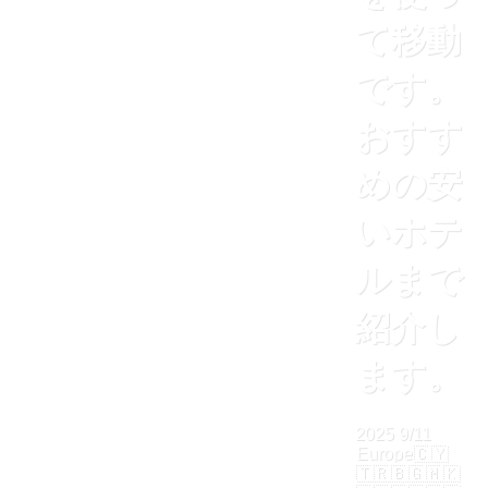
て移動
です。
おすす
めの安
いホテ
ルまで
紹介し
ます。
2025
9/11
Europe🇨🇾
🇹🇷🇧🇬🇲🇰