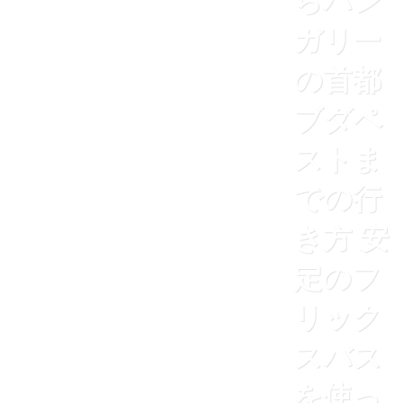
らハン
ガリー
の首都
ブダペ
ストま
での行
き方 安
定のフ
リック
スバス
を使っ