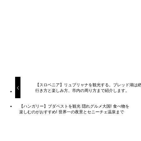
ハンガリー
ブダペスト
旅情報
移動
よかったらシェアしてね！
URLをコピーしました！
【スロベニア】リュブリャナを観光する。ブレッド湖は絶
行き方と楽しみ方、市内の周り方まで紹介します。
【ハンガリー】ブダペストを観光 隠れグルメ大国! 食べ物を
楽しむのがおすすめ! 世界一の夜景とセニーチェ温泉まで
関連記事