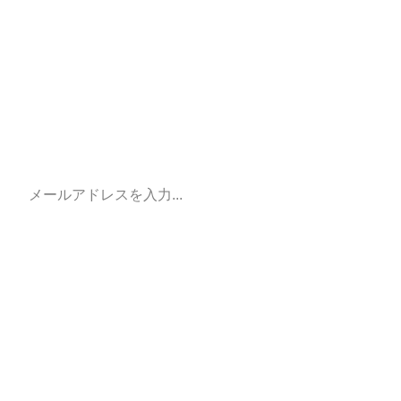
ニュースレターで最新記事をGet♪
メールアドレスを入力…
購読
5人の購読者に加わりましょう
最新記事を見逃さないように読者登録!! 3日に1回程度更新
しています。
Europe🇨🇾🇹🇷🇧🇬🇲🇰🇦🇱🇽🇰🇲🇪🇷🇸~ヨーロッパ~
Slovenia🇸🇮~スロベニア~
旅アプリ
旅情報
移動