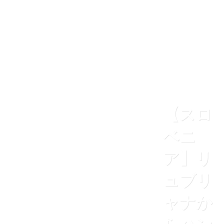
STAY GOLD ものがたりは今ここに
About me
Album
Contact
【スロ
ベニ
ア】リ
ュブリ
ャナか