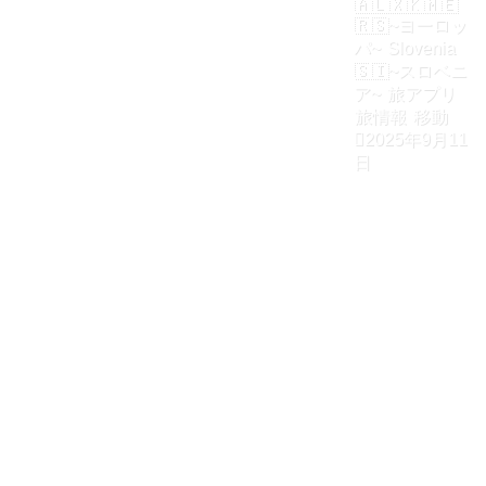
🇦🇱🇽🇰🇲🇪
🇷🇸~ヨーロッ
パ~
Slovenia
🇸🇮~スロベニ
ア~
旅アプリ
旅情報
移動
2025年9月11
日
ホーム
Europe🇨🇾🇹🇷🇧🇬🇲🇰🇦🇱🇽🇰🇲🇪🇷🇸~ヨーロッ
パ~
Slovenia🇸🇮~スロベニア~
【スロベニア】リュブリャナからハンガリーの首都ブ
ダペストまでの行き方 安定のフリックスバスを使って
移動です。おすすめの安いホテルまで紹介します。